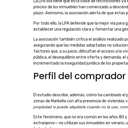
La LPA sostiene que esta clase de restricciones y
precios de los inmuebles han comenzado a descende
plazo. Asimismo, la asociación alerta de que estas p
Por todo ello, la LPA defiende que la mejor vía para 
establecer una regulación clara y fomentar una gestió
La asociación también critica el análisis realizado p
asegurando que las medidas adoptadas no solucionará
factores que, a su juicio, dificultan el acceso a la
pública, el desequilibrio entre oferta y demanda, el
incrementado la inseguridad jurídica de los propieta
Perfil del comprador
El estudio describe, además, cómo ha cambiado el p
zonas de Marbella con alta presencia de viviendas 
propiedad si puede alquilarla cuando no la use, comb
Este fenómeno, que no era común en los años 80 y 
extranjeros— no utilizan sus inmuebles en verano, 