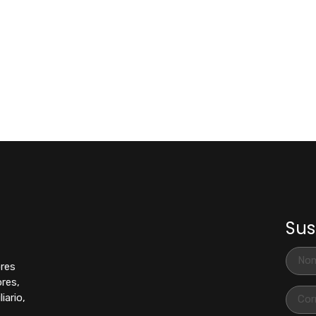
Sus
ores
res,
iario,