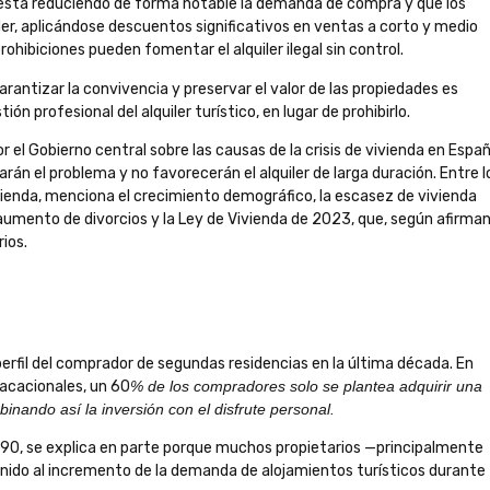
a está reduciendo de forma notable la demanda de compra y que los
r, aplicándose descuentos significativos en ventas a corto y medio
rohibiciones pueden fomentar el alquiler ilegal sin control.
garantizar la convivencia y preservar el valor de las propiedades es
n profesional del alquiler turístico, en lugar de prohibirlo.
or el Gobierno central sobre las causas de la crisis de vivienda en Españ
n el problema y no favorecerán el alquiler de larga duración. Entre l
 vivienda, menciona el crecimiento demográfico, la escasez de vivienda
 aumento de divorcios y la Ley de Vivienda de 2023, que, según afirman
rios.
erfil del comprador de segundas residencias en la última década. En
vacacionales, un 60
% de los compradores solo se plantea adquirir una
inando así la inversión con el disfrute personal.
90, se explica en parte porque muchos propietarios —principalmente
unido al incremento de la demanda de alojamientos turísticos durante