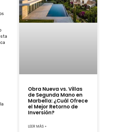
los
o
esta
ica
Obra Nueva vs. Villas
de Segunda Mano en
Marbella: ¿Cuál Ofrece
la
el Mejor Retorno de
Inversión?
LEER MÁS »